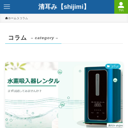
清耳み【shijimi】
予約
ホーム
コラム
コラム
– category –
コラム