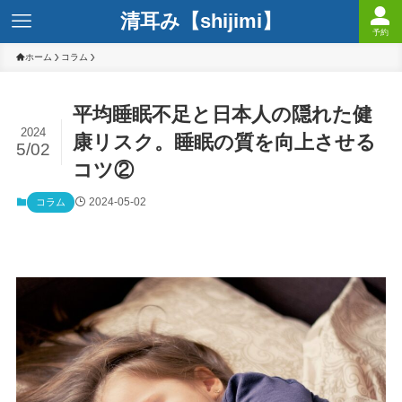
清耳み【shijimi】
予約
ホーム
コラム
平均睡眠不足と日本人の隠れた健
2024
康リスク。睡眠の質を向上させる
5/02
コツ②
2024-05-02
コラム