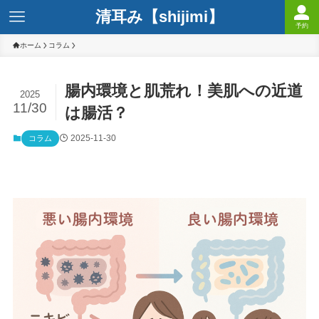
清耳み【shijimi】
予約
ホーム
コラム
腸内環境と肌荒れ！美肌への近道
2025
11/30
は腸活？
2025-11-30
コラム